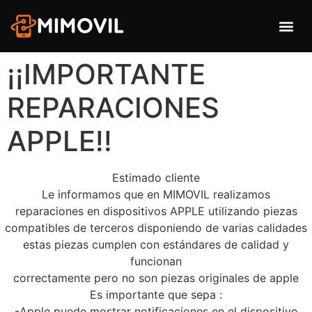
SERVICIO TÉCNICO DE MÓVILES Y TABLETAS
NOTICIAS Y OPINIONES
¡¡IMPORTANTE REPARACIONES APPLE!!
¡¡IMPORTANTE
REPARACIONES
APPLE!!
Estimado cliente
Le informamos que en MIMOVIL realizamos
reparaciones en dispositivos APPLE utilizando piezas
compatibles de terceros disponiendo de varias calidades
estas piezas cumplen con estándares de calidad y
funcionan
correctamente pero no son piezas originales de apple
Es importante que sepa :
-Apple puede mostrar notificaciones en el dispositivo