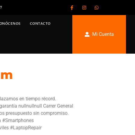
67
ONÓCENOS
CONTACTO
Mi Cuenta
am
plazamos en tiempo récord.
arantía nullnullnull Carrer General
amos presupuesto sin compromiso.
gía #Smartphones
iles #LaptopRepair