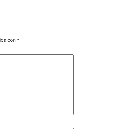
ados con
*