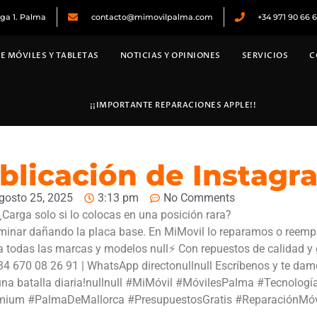
ega 1. Palma
contacto@mimovilpalma.com
+34 971 90 66 
E MÓVILES Y TABLETAS
NOTICIAS Y OPINIONES
SERVICIOS
C
¡¡IMPORTANTE REPARACIONES APPLE!!
blicación de Instagr
gosto 25, 2025
3:13 pm
No Comments
Carga solo si lo colocas en una posición rara?
erminar dañando la placa base. En MiMovil lo reparamos o reem
ara todas las marcas y modelos null⚡ Con repuestos de calidad y g
+34 670 08 26 91 | WhatsApp directonullnull Escríbenos y te d
a una batalla diaria!nullnull #MiMóvil #MóvilesPalma #Tecnolo
mium #PalmaDeMallorca #PresupuestosGratis #ReparaciónMóv