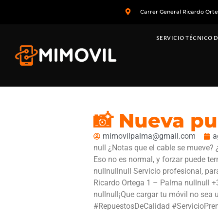
Carrer General Ricardo Ort
SERVICIO TÉCNICO D
📸 Nueva pu
mimovilpalma@gmail.com
a
null ¿Notas que el cable se mueve? ¿
Eso no es normal, y forzar puede t
nullnullnull Servicio profesional, p
Ricardo Ortega 1 – Palma nullnull 
nullnull¡Que cargar tu móvil no se
#RepuestosDeCalidad #ServicioPre