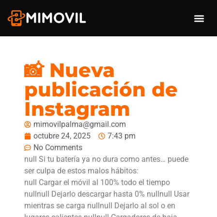
SERVICIO TÉCNICO DE MÓVILES Y TABLETAS
NOTICIAS Y OPINIONES
¡¡IMPORTANTE REPARACIONES APPLE!!
📸 Nueva
publicación de
Instagram
mimovilpalma@gmail.com
octubre 24, 2025
7:43 pm
No Comments
null Si tu batería ya no dura como antes… puede
ser culpa de estos malos hábitos:
null Cargar el móvil al 100% todo el tiempo
nullnull Dejarlo descargar hasta 0% nullnull Usar
mientras se carga nullnull Dejarlo al sol o en