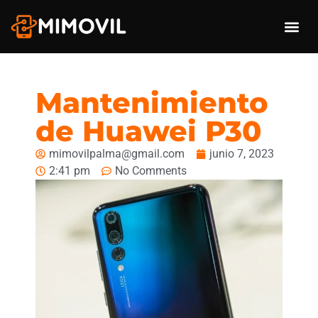
SERVICIO TÉCNICO DE MÓVILES Y TABLETAS
NOTICIAS Y OPINIONES
¡¡IMPORTANTE REPARACIONES APPLE!!
Mantenimiento
de Huawei P30
mimovilpalma@gmail.com
junio 7, 2023
2:41 pm
No Comments