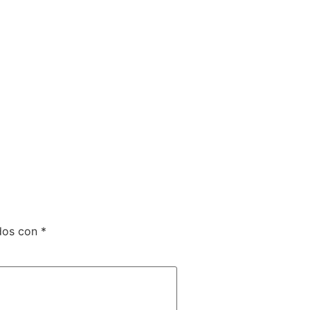
ados con
*