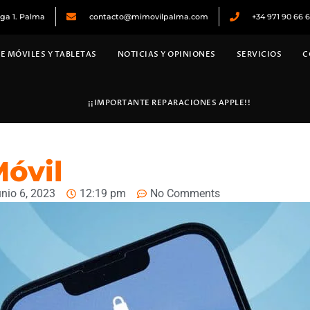
ega 1. Palma
contacto@mimovilpalma.com
+34 971 90 66 
E MÓVILES Y TABLETAS
NOTICIAS Y OPINIONES
SERVICIOS
C
¡¡IMPORTANTE REPARACIONES APPLE!!
óvil
unio 6, 2023
12:19 pm
No Comments